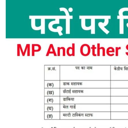
डाक
विभाग
भर्ती