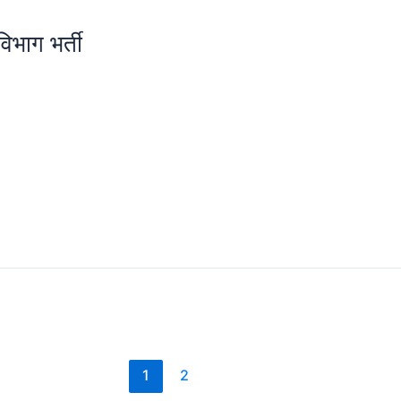
भाग भर्ती
1
2